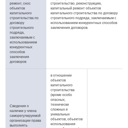
ремонт, снос
строительство, реконструкцию,
объектов
капитальный ремонт объектов
капитального
капитального строительства по договору
строительства по
строительного подряда, заключаемым с
договору
использованием конкурентных способов
строительного
заключения договоров.
подряда,
заключаемым с
использованием
конкурентных
способов
заключения
договоров
в отношении
объектов
капитального
строительства
(кроме особо
опасных,
технически
Сведения о
сложных и
наличии у члена
уникальных
саморегулируемой
объектов, объектов
организации права
использования
выполнять