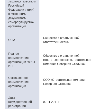
законодательством
Российской
Федерации и (или)
внутренними
документами
саморегулируемой
организации
Общество с ограниченной
ОПФ
ответственностью
Полное
Общество с ограниченной
наименование
ответственностью «Строительная
организации / ФИО
компания Северная Столица»
ИП
Сокращенное
ООО «Строительная компания
наименование
Северная Столица»
организации
Дата
государственной
02.11.2011 г.
регистрации