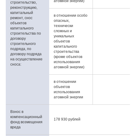
атомной энергии)
строительство,
реконструкцию,
капитальный
в отношении особо
ремонт, снос
опасных,
объектов
технически
капитального
сложных и
строительства по
уникальных
договору
объектов
строительного
капитального
подряда, по
строительства
договору подряда
(кроме объектов
на осуществление
использования
сноса:
атомной энергии)
в отношении
объектов
использования
атомной энергии
Взнос в
компенсационный
178 930 рублей
фонд возмещения
вреда