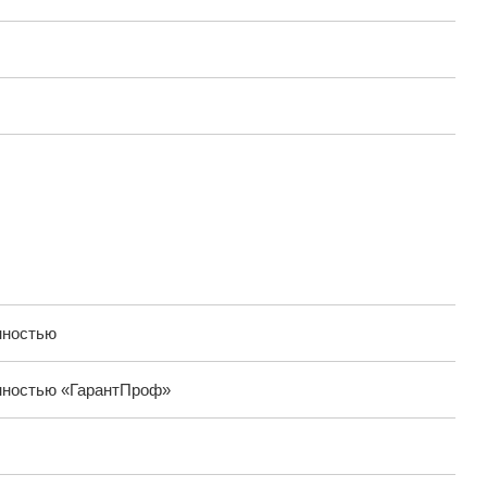
нностью
нностью «ГарантПроф»