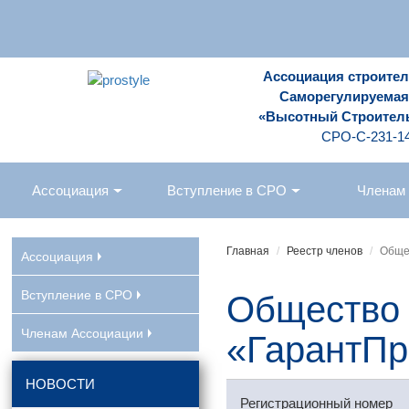
Ассоциация строите
Саморегулируемая
«Высотный Строител
СРО-С-231-1
Ассоциация
Вступление в СРО
Членам
Главная
Реестр членов
Обще
Ассоциация
Вступление в СРО
Общество 
Членам Ассоциации
«ГарантП
НОВОСТИ
Регистрационный номер