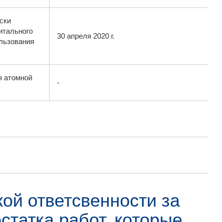
ски
итального
30 апреля 2020 г.
ользования
я атомной
-
ой ответсвенности за
статка работ, которые