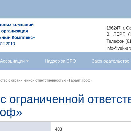
льных компаний
196247, г. 
 организация
ВН.ТЕР.Г., Л
ьный Комплекс»
Телефон (81
4122010
info@vsk-sro
 Ассоциации
Надзор за СРО
Законодательство
ство с ограниченной ответственностью «ГарантПроф»
с ограниченной ответст
роф»
483