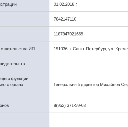
истрации
01.02.2018 г.
7842147110
1187847021669
то жительства ИП
191036, г. Санкт-Петербург, ул. Кремен
видетельств
ющего функции
ного органа
Генеральный директор Михайлов Сер
онов
8(952) 371-99-63