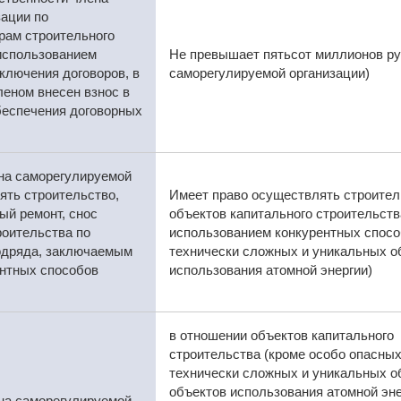
ации по
рам строительного
использованием
Не превышает пятьсот миллионов ру
ключения договоров, в
саморегулируемой организации)
леном внесен взнос в
еспечения договорных
ена саморегулируемой
ять строительство,
Имеет право осуществлять строитель
ый ремонт, снос
объектов капитального строительств
роительства по
использованием конкурентных спосо
подряда, заключаемым
технически сложных и уникальных об
ентных способов
использования атомной энергии)
в отношении объектов капитального
строительства (кроме особо опасных
технически сложных и уникальных о
объектов использования атомной эне
ена саморегулируемой