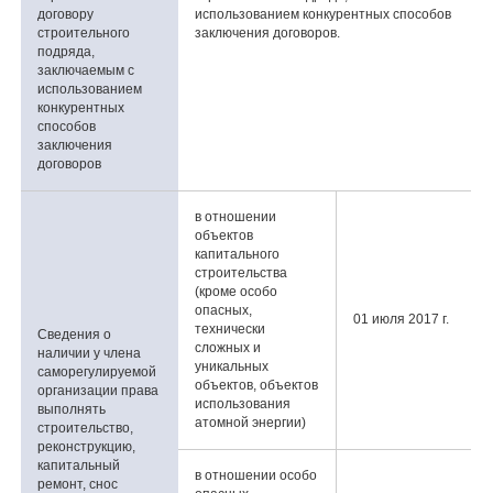
договору
использованием конкурентных способов
строительного
заключения договоров.
подряда,
заключаемым с
использованием
конкурентных
способов
заключения
договоров
в отношении
объектов
капитального
строительства
(кроме особо
опасных,
01 июля 2017 г.
технически
Сведения о
сложных и
наличии у члена
уникальных
саморегулируемой
объектов, объектов
организации права
использования
выполнять
атомной энергии)
строительство,
реконструкцию,
капитальный
в отношении особо
ремонт, снос