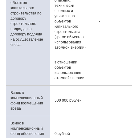
опасных,
объектов
технически
капитального
сложных и
строительства по
уникальных
договору
объектов
-
строительного
капитального
подряда, по
строительства
договору подряда
(кроме объектов
на осуществление
использования
сноса:
атомной энергии)
в отношении
объектов
-
использования
атомной энергии
Взнос в
компенсационный
500 000 рублей
фонд возмещения
вреда
Взнос в
компенсационный
фонд обеспечения
0 рублей