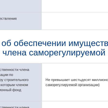
ествления
 об обеспечении имуществ
члена саморегулируемой 
ственности члена
ации по
ру строительного
Не превышает шестьдесят миллионов
с которым членом
саморегулируемой организации)
ционный фонд
ственности члена