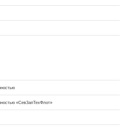
нностью
енностью «СевЗапТехФлот»