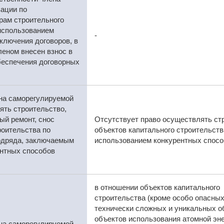
ации по
рам строительного
использованием
-
ключения договоров, в
леном внесен взнос в
еспечения договорных
ена саморегулируемой
ять строительство,
ый ремонт, снос
Отсутствует право осуществлять стр
роительства по
объектов капитального строительств
подряда, заключаемым
использованием конкурентных спосо
ентных способов
в отношении объектов капитального
строительства (кроме особо опасных
технически сложных и уникальных о
объектов использования атомной эне
ена саморегулируемой