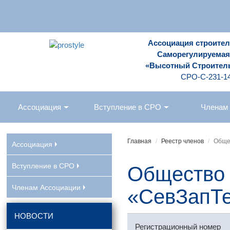
Ассоциация строите
Саморегулируемая
«Высотный Строител
СРО-С-231-1
Ассоциация
Вступление в СРО
Членам
Главная
Реестр членов
Обще
Ассоциация
Вступление в СРО
Общество 
Членам Ассоциации
«СевЗапТ
НОВОСТИ
Регистрационный номер