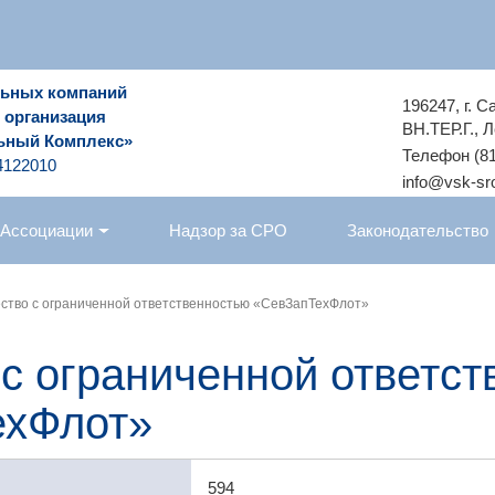
льных компаний
196247, г. 
 организация
ВН.ТЕР.Г., Л
ьный Комплекс»
Телефон (81
4122010
info@vsk-sro
 Ассоциации
Надзор за СРО
Законодательство
ство с ограниченной ответственностью «СевЗапТехФлот»
с ограниченной ответст
ехФлот»
594