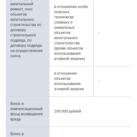
капитальный
в отношении особо
ремонт, снос
опасных,
объектов
технически
капитального
сложных и
строительства по
уникальных
договору
объектов
-
строительного
капитального
подряда, по
строительства
договору подряда
(кроме объектов
на осуществление
использования
сноса:
атомной энергии)
в отношении
объектов
-
использования
атомной энергии
Взнос в
компенсационный
100 000 рублей
фонд возмещения
вреда
Взнос в