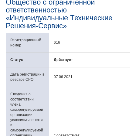
Общество с ограниченной
ответственностью
«Индивидуальные Технические
Решения-Сервис»
Регистрационный
616
номер
Статус
Действует
Дата регистрации в
07.06.2021
реестре СРО
Сведения о
соответствии
члена
саморегулируемой
организации
условиям членства
в
саморегулируемой
организации,
Соответствует