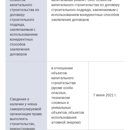
объектов
капитальный ремонт, снос объектов
капитального
капитального строительства по договору
строительства по
строительного подряда, заключаемым с
договору
использованием конкурентных способов
строительного
заключения договоров.
подряда,
заключаемым с
использованием
конкурентных
способов
заключения
договоров
в отношении
объектов
капитального
строительства
(кроме особо
опасных,
7 июня 2021 г.
технически
Сведения о
сложных и
наличии у члена
уникальных
саморегулируемой
объектов, объектов
организации права
использования
выполнять
атомной энергии)
строительство,
реконструкцию,