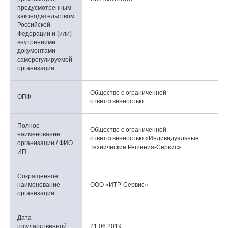
предусмотренным
законодательством
Российской
Федерации и (или)
внутренними
документами
саморегулируемой
организации
Общество с ограниченной
ОПФ
ответственностью
Полное
Общество с ограниченной
наименование
ответственностью «Индивидуальные
организации / ФИО
Технические Решения-Сервис»
ИП
Сокращенное
наименование
ООО «ИТР-Сервис»
организации
Дата
государственной
21.06.2019